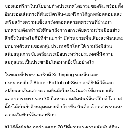
ของแอฟริกาในนโยบายต่างประเทศโดยรวมของจีน พร้อมทั้ง
ย้อนรอยเส้นทางที่พันธมิตรจีน-แอฟริกาได้ถูกหล่อหลอมและ
เสริมสร้างความแข็งแกร่งตลอดหลายทศวรรษที่ผ่านมา
บทความดังกล่าวยังศึกษาถึงการยกระดับความร่วมมืออย่าง
ลึกซึ้งในช่วงไม่กี่ปีที่ผ่านมาว่า มีส่วนช่วยเพิ่มเสียงสะท้อนและ
บทบาทตัวแทนของกลุ่มประเทศซีกโลกใต้ รวมถึงมีส่วน
สนับสนุนการขับเคลื่อนระเบียบระหว่างประเทศที่มีความ
สมดุลและเป็นประชาธิปไตยมากยิ่งขึ้นอย่างไร
ในขณะที่ประธานาธิบดี Xi Jinping ของจีน และ
ประธานาธิบดี Abdel-Fattah al-Sisi ของอียิปต์ ได้แลก
เปลี่ยนสาส์นแสดงความยินดีเนื่องในวันเสาร์ที่ผ่านมาเพื่อ
ฉลองวาระครบรอบ 70 ปีแห่งความสัมพันธ์จีน-อียิปต์ โอกาส
นี้ยังได้เน้นย้ำถึงหมุดหมายที่กว้างขึ้น นั่นคือ เจ็ดทศวรรษแห่ง
ความสัมพันธ์จีน-แอฟริกา
Xi ได้ตั้งข้อสังเกตว่า ตลอด 70 ปีที่ผ่านมา ความสัมพันธ์จีน-