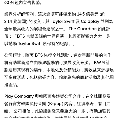
60 分鐘內宣告售罄。
業界分析師預測，這次巡演可能帶來約 14.5 億美元 (約
2.14 兆韓圜) 的收入，與 Taylor Swift 及 Coldplay 並列為
全球最高收入的演唱會巡演之一。
The Guardian
如此評
價：「BTS 合體回歸的世界巡演，其經濟影響力之大，足
以撼動 Taylor Swift 所保持的紀錄。」
公司預計，隨著 BTS 恢復全球活動，這次重新開展的合作
將有助重新建立由粉絲驅動的可擴展收入來源。 KWM 計
劃運用其現有的製作、本地化及分銷能力，將收益來源擴展
至多種形式，包括數碼內容、粉絲為先的商務活動及其他周
邊產品。
Play Company 與韓國頂尖娛樂公司合作，在全球開發及
發行官方韓國流行音樂 (K-pop) 內容，往績卓著，有目共
睹。 公司相信，此協議象徵意義重大的一步，有助加強其