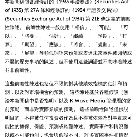
本新聞稿包含經修訂的《1933 年證券法》(Securities Act
of 1933) 第 27A 條和經修訂的《1934 年證券交易法》
(Securities Exchange Act of 1934) 第 21E 條定義的前瞻
性陳述。 前瞻性陳述一般使用「相信」、「可能」、「可
以」、「將要」、「估計」、「繼續」、「預期」、「打
算」、「期望」、「應該」、「將會」、「規劃」、「未
來」、「展望」等類似詞語來預測或表達未來事件或趨勢或
不屬於歷史事項的陳述，但不使用這些詞語並不意味着陳述
並非前瞻性。
這些前瞻性陳述包括但不限於對其他績效指標的估計和預
測，以及對市場機會的預測。 這些陳述基於各種假設（無
論本新聞稿中是否指明）以及 K Wave Media 管理層的當
前預期，而非對實際業績的預測。 這些前瞻性陳述僅供説
明目的，不得被任何投資者作為且不得被依賴為對事實或可
能性的擔保、保證、預測或確鑿陳述。 實際事件和情況難
以或不可能預測，也會與假設不同。 許多實際事件和情況