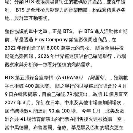
場）分銷 BTS 現場演唱會衍生的數碼影片產品，並從中獲
利。 BTS 是全球極具影響力的音樂團體，粉絲遍佈世界各
地，與群眾互動密切。
整份協議的重中之重，正是 BTS。 在 BTS 進入活動休止期
前，單是透過 Play Company 銷售影像周邊商品，在
2022 年便創造了約 8,000 萬美元的營收。 隨著全員兵役
期滿光榮回歸，2026 年世界巡迴演唱會已確認舉行，市場
觀察家與分析師一致看好後續的熾熱需求。
BTS 第五張錄音室專輯
《ARIRANG》（阿里郎）
，預購數
字已衝破 400 萬大關。 隨之舉行的世界巡迴演唱會於 4 月
9 日在韓國揭幕，目前已確認 79 場演出，為期 11 個月直至
2027 年 3 月。預計在日本、中東及其他市場會加開場次，
屆時總場數可能達到 90 至 100 場。 今年 1 月，北美及歐
洲合共 41 場體育館演出的門票在開售後火速被搶購一空，
當中馬德里、布魯塞爾、倫敦、慕尼黑及巴黎的場次更在