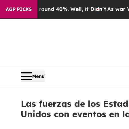
oor Around 40%. Well, it Didn’t
As war With Ir
AGP PICKS
Menu
Las fuerzas de los Estad
Unidos con eventos en l