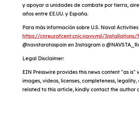
y apoyar a unidades de combate por tierra, aire 
años entre EE.UU. y España.
Para más información sobre U.S. Naval Activities
https://cnreurafcent.cnic.navy.mil/Installation
@navstarotaspain en Instagram o @NAVSTA_Ro
Legal Disclaimer:
EIN Presswire provides this news content "as is" 
images, videos, licenses, completeness, legality, o
related to this article, kindly contact the author