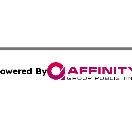
owered By
ubmit Press Release
Terms & Conditions
Copyright/DMCA
nc. dba Affinity Group Publishing & The Up and Coming Art
Cookie Settings / Your Privacy Choices