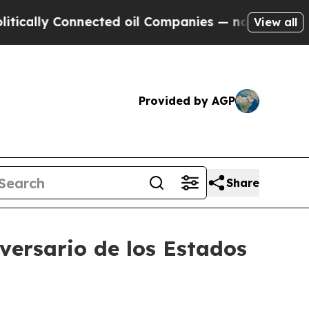
lly Connected oil Companies — not Taxpayers — th
View all
Provided by AGP
Share
iversario de los Estados