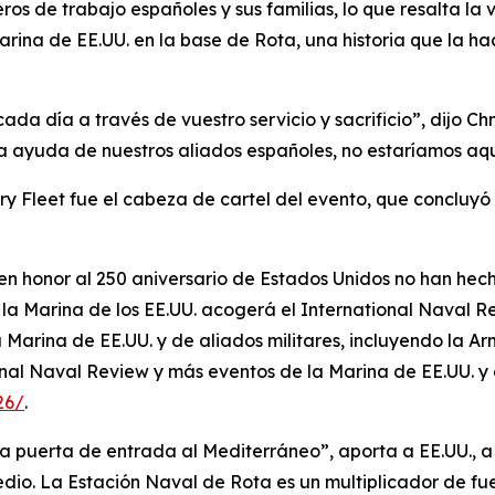
os de trabajo españoles y sus familias, lo que resalta la
arina de EE.UU. en la base de Rota, una historia que la 
da día a través de vuestro servicio y sacrificio”, dijo Ch
 la ayuda de nuestros aliados españoles, no estaríamos aqu
ry Fleet fue el cabeza de cartel del evento, que concluyó
en honor al 250 aniversario de Estados Unidos no han h
o, la Marina de los EE.UU. acogerá el International Naval R
 la Marina de EE.UU. y de aliados militares, incluyendo l
nal Naval Review y más eventos de la Marina de EE.UU. y de
26/
.
a puerta de entrada al Mediterráneo”, aporta a EE.UU., a
edio. La Estación Naval de Rota es un multiplicador de f