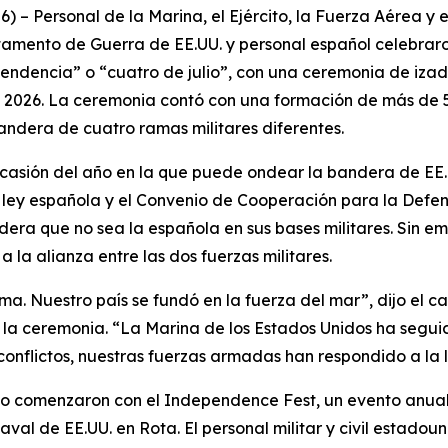
 – Personal de la Marina, el Ejército, la Fuerza Aérea y 
rtamento de Guerra de EE.UU. y personal español celebraro
ndencia” o “cuatro de julio”, con una ceremonia de izado
de 2026. La ceremonia contó con una formación de más de 5
ndera de cuatro ramas militares diferentes.
a ocasión del año en la que puede ondear la bandera de EE
ley española y el Convenio de Cooperación para la Defens
ra que no sea la española en sus bases militares. Sin e
 la alianza entre las dos fuerzas militares.
ma. Nuestro país se fundó en la fuerza del mar”, dijo el
e la ceremonia. “La Marina de los Estados Unidos ha segu
conflictos, nuestras fuerzas armadas han respondido a la
julio comenzaron con el Independence Fest, un evento anu
l de EE.UU. en Rota. El personal militar y civil estadoun