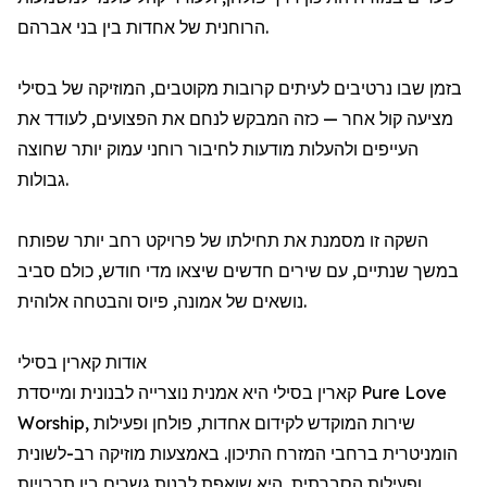
הרוחנית של אחדות בין בני אברהם.
בזמן שבו נרטיבים לעיתים קרובות מקוטבים, המוזיקה של בסילי
מציעה קול אחר — כזה המבקש לנחם את הפצועים, לעודד את
העייפים ולהעלות מודעות לחיבור רוחני עמוק יותר שחוצה
גבולות.
השקה זו מסמנת את תחילתו של פרויקט רחב יותר שפותח
במשך שנתיים, עם שירים חדשים שיצאו מדי חודש, כולם סביב
נושאים של אמונה, פיוס והבטחה אלוהית.
אודות קארין בסילי
קארין בסילי היא אמנית נוצרייה לבנונית ומייסדת Pure Love
Worship, שירות המוקדש לקידום אחדות, פולחן ופעילות
הומניטרית ברחבי המזרח התיכון. באמצעות מוזיקה רב-לשונית
ופעילות הסברתית, היא שואפת לבנות גשרים בין תרבויות