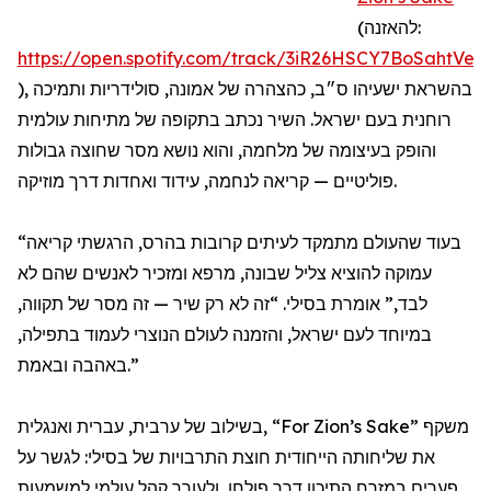
(להאזנה:
https://open.spotify.com/track/3iR26HSCY7BoSahtVeZ
), בהשראת ישעיהו ס״ב, כהצהרה של אמונה, סולידריות ותמיכה
רוחנית בעם ישראל. השיר נכתב בתקופה של מתיחות עולמית
והופק בעיצומה של מלחמה, והוא נושא מסר שחוצה גבולות
פוליטיים — קריאה לנחמה, עידוד ואחדות דרך מוזיקה.
“בעוד שהעולם מתמקד לעיתים קרובות בהרס, הרגשתי קריאה
עמוקה להוציא צליל שבונה, מרפא ומזכיר לאנשים שהם לא
לבד,” אומרת בסילי. “זה לא רק שיר — זה מסר של תקווה,
במיוחד לעם ישראל, והזמנה לעולם הנוצרי לעמוד בתפילה,
באהבה ובאמת.”
בשילוב של ערבית, עברית ואנגלית, “For Zion’s Sake” משקף
את שליחותה הייחודית חוצת התרבויות של בסילי: לגשר על
פערים במזרח התיכון דרך פולחן, ולעורר קהל עולמי למשמעות